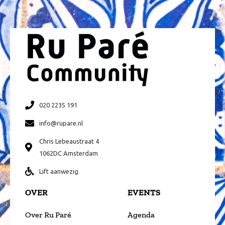
020 2235 191
info@rupare.nl
Chris Lebeaustraat 4
1062DC Amsterdam
Lift aanwezig
OVER
EVENTS
Over Ru Paré
Agenda