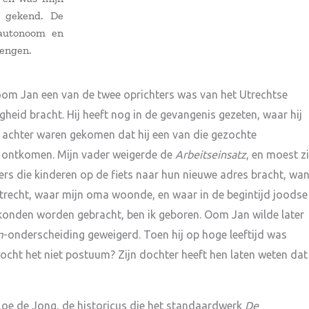
 gekend. De
 autonoom en
rengen.
 oom Jan een van de twee oprichters was van het Utrechtse
heid bracht. Hij heeft nog in de gevangenis gezeten, waar hij
er achter waren gekomen dat hij een van die gezochte
e ontkomen. Mijn vader weigerde de
Arbeitseinsatz
, en moest z
rs die kinderen op de fiets naar hun nieuwe adres bracht, wan
Utrecht, waar mijn oma woonde, en waar in de begintijd joodse
 konden worden gebracht, ben ik geboren. Oom Jan wilde later
m
-onderscheiding geweigerd. Toen hij op hoge leeftijd was
ocht het niet postuum? Zijn dochter heeft hen laten weten dat
Loe de Jong, de historicus die het standaardwerk
De