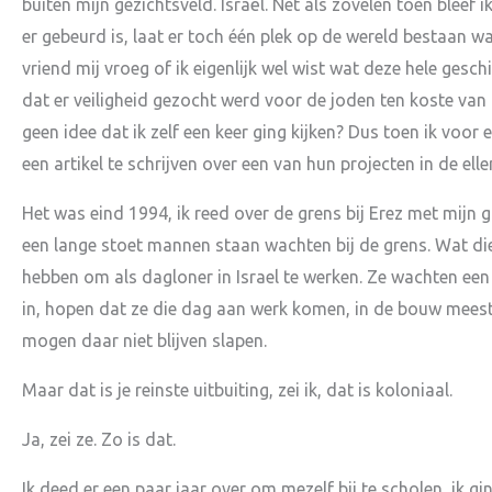
buiten mijn gezichtsveld. Israël. Net als zovelen toen bleef i
er gebeurd is, laat er toch één plek op de wereld bestaan waa
vriend mij vroeg of ik eigenlijk wel wist wat deze hele ges
dat er veiligheid gezocht werd voor de joden ten koste van
geen idee dat ik zelf een keer ging kijken? Dus toen ik v
een artikel te schrijven over een van hun projecten in de e
Het was eind 1994, ik reed over de grens bij Erez met mijn
een lange stoet mannen staan wachten bij de grens. Wat die
hebben om als dagloner in Israel te werken. Ze wachten een 
in, hopen dat ze die dag aan werk komen, in de bouw meestal
mogen daar niet blijven slapen.
Maar dat is je reinste uitbuiting, zei ik, dat is koloniaal.
Ja, zei ze. Zo is dat.
Ik deed er een paar jaar over om mezelf bij te scholen, ik gi