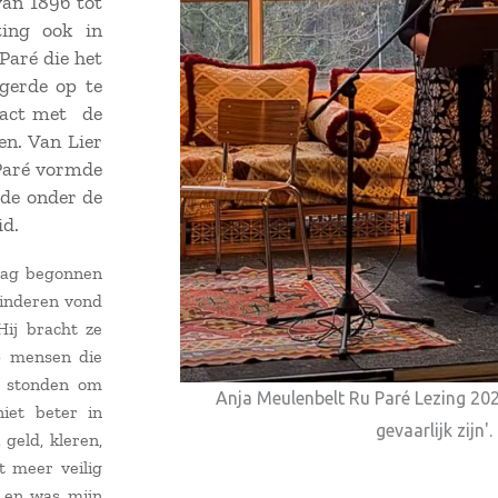
van 1896 tot
ting ook in
Paré die het
gerde op te
tact met de
en. Van Lier
Paré vormde
rde onder de
id.
 dag begonnen
kinderen vond
Hij bracht ze
ep mensen die
t stonden om
Anja Meulenbelt Ru Paré Lezing 20
iet beter in
gevaarlijk zijn'.
geld, kleren,
t meer veilig
, en was mijn