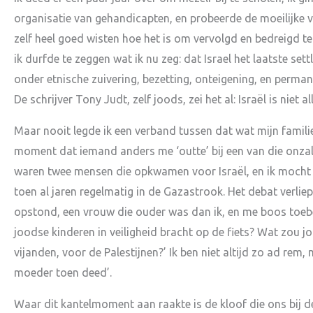
organisatie van gehandicapten, en probeerde de moeilijke
zelf heel goed wisten hoe het is om vervolgd en bedreigd 
ik durfde te zeggen wat ik nu zeg: dat Israel het laatste sett
onder etnische zuivering, bezetting, onteigening, en perman
De schrijver Tony Judt, zelf joods, zei het al: Israël is niet 
Maar nooit legde ik een verband tussen dat wat mijn famili
moment dat iemand anders me ‘outte’ bij een van die onzali
waren twee mensen die opkwamen voor Israël, en ik mocht
toen al jaren regelmatig in de Gazastrook. Het debat verliep
opstond, een vrouw die ouder was dan ik, en me boos toebee
joodse kinderen in veiligheid bracht op de fiets? Wat zou
vijanden, voor de Palestijnen?’ Ik ben niet altijd zo ad rem,
moeder toen deed’.
Waar dit kantelmoment aan raakte is de kloof die ons bij d