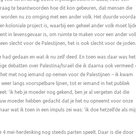
 vraag te beantwoorden hoe dit kon gebeuren, dat mensen die
te worden nu zo omging met een ander volk. Het duurde voorda
ler-koloniale project is, waarbij een geheel ander volk moet lijd
ent in levensgevaar is, om ruimte te maken voor een ander vol
alleen slecht voor de Palestijnen, het is ook slecht voor de joden
e had gedaan en wat ik nu zelf deed. En toen was daar was het
ge debatten over Palestina/Israël die ik daarna ook vermeed: 
 het met nog iemand op nemen voor de Palestijnen – ik kwam
 weer langs voorspelbare lijnen, tot er iemand in het publiek
t: ‘ik heb je moeder nog gekend, ben je al vergeten dat die
 jouw moeder hebben gedacht dat je het nu opneemt voor onze
 maar wat ik toen in een impuls zei was: ‘ik doe hetzelfde als mi
e 4 mei-herdenking nog steeds parten speelt. Daar is die door