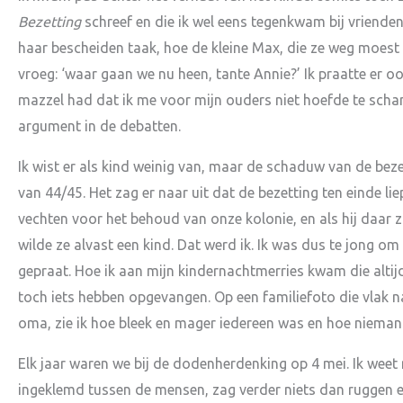
Bezetting
schreef en die ik wel eens tegenkwam bij vrienden,
haar bescheiden taak, hoe de kleine Max, die ze weg moest 
vroeg: ‘waar gaan we nu heen, tante Annie?’ Ik praatte er oo
mazzel had dat ik me voor mijn ouders niet hoefde te sch
argument in de debatten.
Ik wist er als kind weinig van, maar de schaduw van de beze
van 44/45. Het zag er naar uit dat de bezetting ten einde l
vechten voor het behoud van onze kolonie, en als hij daar 
wilde ze alvast een kind. Dat werd ik. Ik was dus te jong om
gepraat. Hoe ik aan mijn kindernachtmerries kwam die altijd
toch iets hebben opgevangen. Op een familiefoto die vlak n
oma, zie ik hoe bleek en mager iedereen was en hoe nieman
Elk jaar waren we bij de dodenherdenking op 4 mei. Ik weet 
ingeklemd tussen de mensen, zag verder niets dan ruggen en