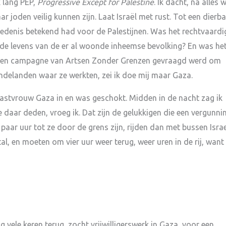
k lang PEP,
Progressive Except for Palestine
. Ik dacht, na alles 
r joden veilig kunnen zijn. Laat Israël met rust. Tot een dierba
chiedenis betekend had voor de Palestijnen. Was het rechtvaardi
 de levens van de er al woonde inheemse bevolking? En was he
oor een campagne van Artsen Zonder Grenzen gevraagd werd om
llendelanden waar ze werkten, zei ik doe mij maar Gaza.
 gastvrouw Gaza in en was geschokt. Midden in de nacht zag ik
 daar deden, vroeg ik. Dat zijn de gelukkigen die een vergunni
paar uur tot ze door de grens zijn, rijden dan met bussen Israe
, en moeten om vier uur weer terug, weer uren in de rij, want
ng vele keren terug, zocht vrijwilligerswerk in Gaza, voor een