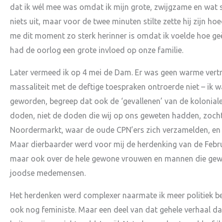
dat ik wél mee was omdat ik mijn grote, zwijgzame en wat st
niets uit, maar voor de twee minuten stilte zette hij zijn h
me dit moment zo sterk herinner is omdat ik voelde hoe g
had de oorlog een grote invloed op onze familie.
Later vermeed ik op 4 mei de Dam. Er was geen warme ve
massaliteit met de deftige toespraken ontroerde niet – ik w
geworden, begreep dat ook de ‘gevallenen’ van de koloniale
doden, niet de doden die wij op ons geweten hadden, zoch
Noordermarkt, waar de oude CPN’ers zich verzamelden, en 
Maar dierbaarder werd voor mij de herdenking van de Februa
maar ook over de hele gewone vrouwen en mannen die gew
joodse medemensen.
Het herdenken werd complexer naarmate ik meer politiek bew
ook nog feministe. Maar een deel van dat gehele verhaal dat