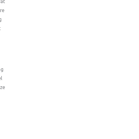
wat
re
g
t
ng
l
 ze