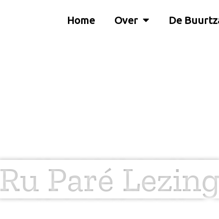
Home
Over
De Buurtz
Ru Paré Lezin