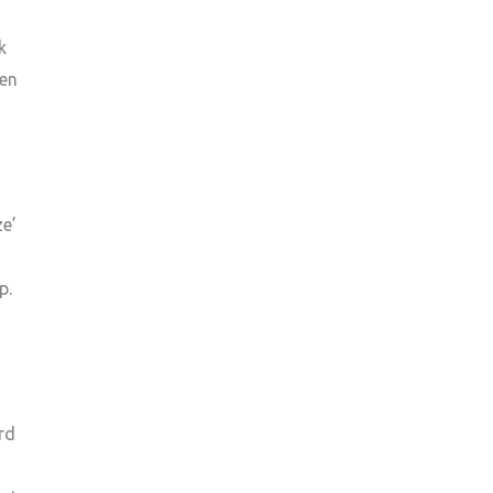
k
ren
ze’
p.
rd