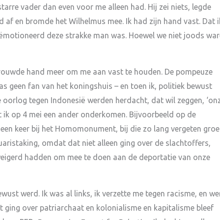
arre vader dan even voor me alleen had. Hij zei niets, legde
oed af en bromde het Wilhelmus mee. Ik had zijn hand vast. Dat i
eëmotioneerd deze strakke man was. Hoewel we niet joods wa
rtrouwde hand meer om me aan vast te houden. De pompeuze
as geen fan van het koningshuis – en toen ik, politiek bewust
 oorlog tegen Indonesië werden herdacht, dat wil zeggen, ‘on
t ik op 4 mei een ander onderkomen. Bijvoorbeeld op de
een keer bij het Homomonument, bij die zo lang vergeten groe
ristaking, omdat dat niet alleen ging over de slachtoffers,
eigerd hadden om mee te doen aan de deportatie van onze
ust werd. Ik was al links, ik verzette me tegen racisme, en we
 ging over patriarchaat en kolonialisme en kapitalisme bleef