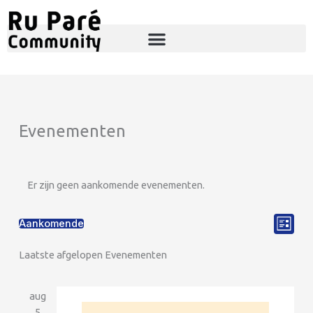
Ga
naar
de
inhoud
Evenementen
Er zijn geen aankomende evenementen.
Weerga
Evene
Aankomende
Lijst
Selecteer
navigati
weerg
Laatste afgelopen Evenementen
een
naviga
datum.
aug
5