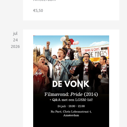
€5,50
jul
24
2026