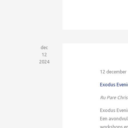
dec
12
2024
12 december 
Exodus Evenin
Ru Pare
Chri
Exodus Evenin
Een avondvul
workshops en