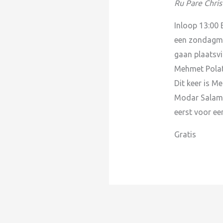
Ru Pare
Chri
Inloop 13:00 
een zondagmi
gaan plaatsv
Mehmet Polat
Dit keer is M
Modar Salama 
eerst voor ee
Gratis