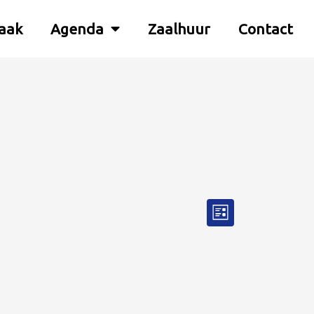
aak
Agenda
Zaalhuur
Contact
Weergaven
Evenement
Lijst
navigatie
weergaven
navigatie