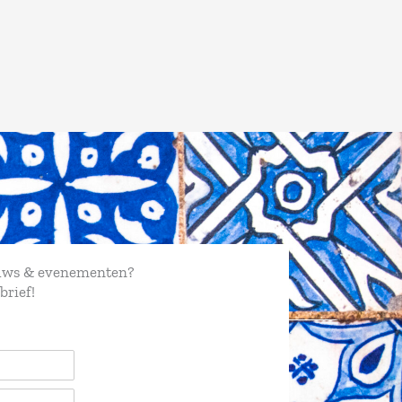
euws & evenementen?
brief!