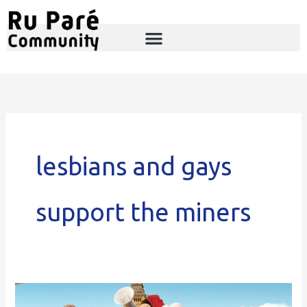
Ga
naar
de
inhoud
lesbians and gays
support the miners
Filmavond: