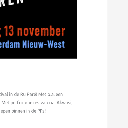
al in de Ru Paré! Met o.a. een
 Met performances van oa. Akwasi,
epen binnen in de PI’s!