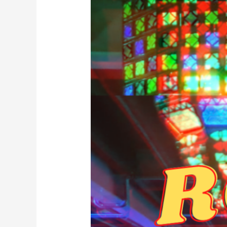
de
Paré