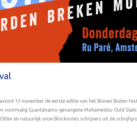
val
ond 13 november de eerste editie van het Binnen Buiten Festiv
ur en voormalig Guantánamo-gevangene Mohamedou Ould Slahi.
Otten en natuurlijk onze Blocknotes schrijvers uit de schrijfgro