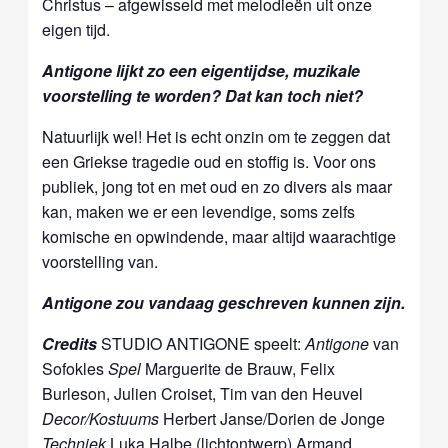
Christus – afgewisseld met melodieën uit onze
eigen tijd.
Antigone lijkt zo een eigentijdse, muzikale
voorstelling te worden? Dat kan toch niet?
Natuurlijk wel! Het is echt onzin om te zeggen dat
een Griekse tragedie oud en stoffig is. Voor ons
publiek, jong tot en met oud en zo divers als maar
kan, maken we er een levendige, soms zelfs
komische en opwindende, maar altijd waarachtige
voorstelling van.
Antigone zou vandaag geschreven kunnen zijn.
Credits
STUDIO ANTIGONE speelt:
Antigone
van
Sofokles
Spel
Marguerite de Brauw, Felix
Burleson, Julien Croiset, Tim van den Heuvel
Decor/Kostuums
Herbert Janse/Dorien de Jonge
Techniek
Luka Halbe (lichtontwerp) Armand