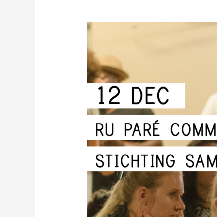
Exodus
Evenings
–
Global
Edition