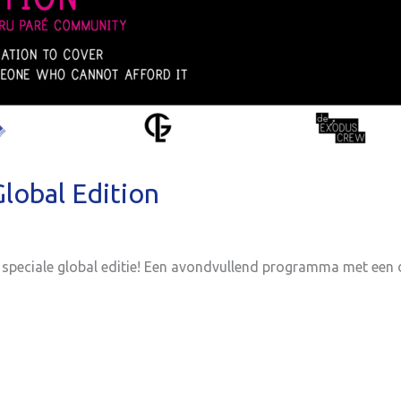
lobal Edition
speciale global editie! Een avondvullend programma met een d