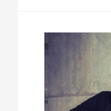
Zondag
Matinee
Ru
Paré